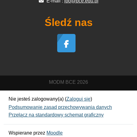
E-mail :
ipo@bce.edu.pl
Śledź nas
MODM BCE 2026
Nie jesteś zalogowany(a) (
Zaloguj się
)
Podsumowanie zasad przechowywania danych
Przełącz na standardowy schemat graficzny
Wspierane przez
Moodle