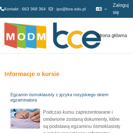
Zaloguj
Kontakt : 663 368 364
:
ipo@bce.edu.pl
się
Przejdź do głównej zawartości
Strona główna
Informacje o kursie
Egzamin ósmoklasisty z języka rosyjskiego okiem
egzaminatora
Podczas kursu zaprezentowane i
omówione zostaną dokumenty, które
są podstawą egzaminu ósmoklasisty