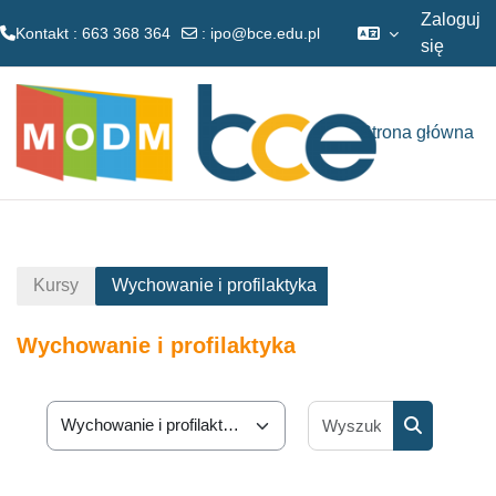
Zaloguj
Kontakt : 663 368 364
:
ipo@bce.edu.pl
się
Przejdź do głównej zawartości
Strona główna
Kursy
Wychowanie i profilaktyka
Wychowanie i profilaktyka
Wyszukaj ku
Kategorie kursów
Wyszukaj k