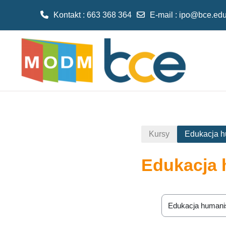
Kontakt : 663 368 364
E-mail
:
ipo@bce.edu
Przejdź do głównej zawartości
Kursy
Edukacja h
Edukacja 
Kategorie kursów