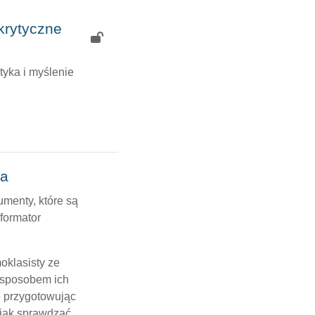
 krytyczne
tyka i myślenie
ra
menty, które są
formator
oklasisty ze
 sposobem ich
ę przygotowując
 jak sprawdzać